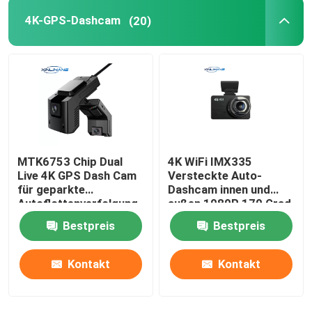
4K-GPS-Dashcam
(20)
Blackbox-DVR Full HD 1080P
Dashcam-Recorder
Dashcam WIFI GPS
MTK6753 Chip Dual
4K WiFi IMX335
Bewegungsaktivierte Dashcam
Live 4K GPS Dash Cam
Versteckte Auto-
für geparkte
Dashcam innen und
Autoflottenverfolgung
außen 1080P 170 Grad
GPS-Dashboard-Kamera
Bestpreis
Bestpreis
Drahtlose Dashboard-Kamera
Kontakt
Kontakt
Armaturenbrettmontierte Dashcam