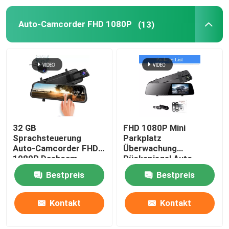
Auto-Camcorder FHD 1080P
(13)
Carplay-Dashboard
32 GB
FHD 1080P Mini
Sprachsteuerung
Parkplatz
Auto-Camcorder FHD
Überwachung
1080P Dashcam-
Rückspiegel Auto
Modus Parken IP57
Recorder Dual Lens
Bestpreis
Bestpreis
Wasserdicht
Kamera 5V
Kontakt
Kontakt