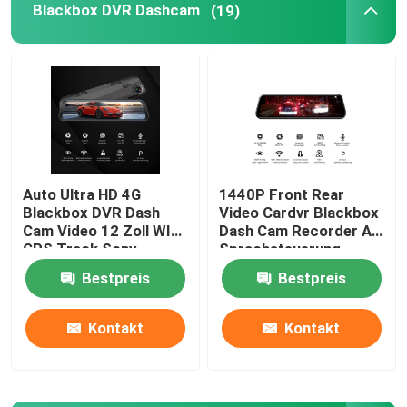
Blackbox DVR Dashcam
(19)
Produkte
VR Show
Auto-DVR-Kamera
Auto Ultra HD 4G
1440P Front Rear
Blackbox DVR Dash
Video Cardvr Blackbox
4G-Auto-DVR
Cam Video 12 Zoll WIFI
Dash Cam Recorder AI
GPS Track Sony
Sprachsteuerung
IMX335
Bestpreis
Bestpreis
Blackbox DVR Dashcam
Kontakt
Kontakt
4K-GPS-Dashcam
Auto-Camcorder FHD 1080P