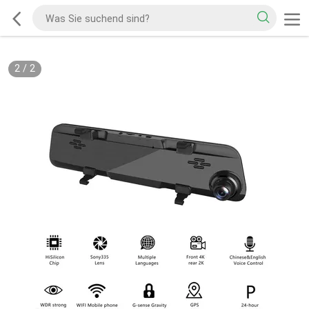
2
/
2