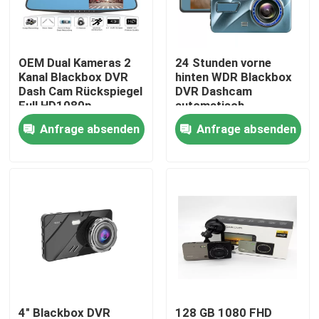
Produkte
OEM Dual Kameras 2
24 Stunden vorne
Kanal Blackbox DVR
hinten WDR Blackbox
VR Show
Dash Cam Rückspiegel
DVR Dashcam
Full HD1080p
automatisch
Anfrage absenden
Anfrage absenden
Auto-DVR-Kamera
4G-Auto-DVR
Blackbox DVR Dashcam
4K-GPS-Dashcam
Auto-Camcorder FHD 1080P
4" Blackbox DVR
128 GB 1080 FHD