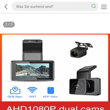
2
/
3