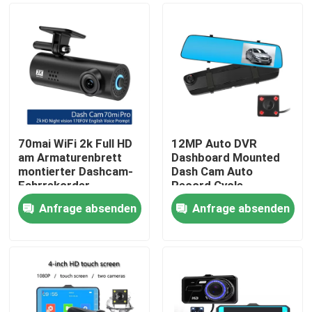
70mai WiFi 2k Full HD
12MP Auto DVR
am Armaturenbrett
Dashboard Mounted
montierter Dashcam-
Dash Cam Auto
Fahrrekorder
Record Cycle
Recording
Anfrage absenden
Anfrage absenden
Nach Hause
Über uns
Kontakte