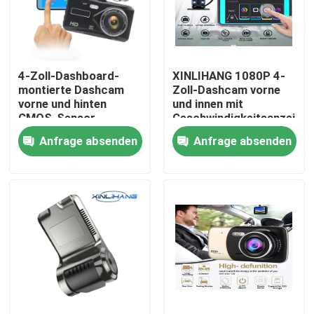
Produkte
4-Zoll-Dashboard-
XINLIHANG 1080P 4-
VR Show
montierte Dashcam
Zoll-Dashcam vorne
vorne und hinten
und innen mit
CMOS-Sensor
Geschwindigkeitsanzeige
Auto-DVR-Kamera
Anfrage absenden
Anfrage absenden
4G-Auto-DVR
Blackbox DVR Dashcam
4K-GPS-Dashcam
Auto-Camcorder FHD 1080P